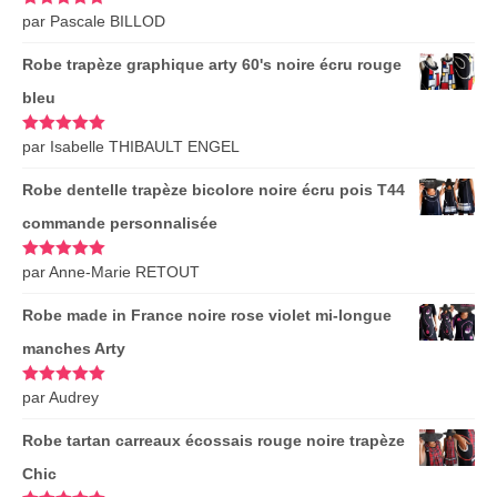
Note
par Pascale BILLOD
5
sur
5
Robe trapèze graphique arty 60's noire écru rouge
bleu
Note
par Isabelle THIBAULT ENGEL
5
sur
5
Robe dentelle trapèze bicolore noire écru pois T44
commande personnalisée
Note
par Anne-Marie RETOUT
5
sur
5
Robe made in France noire rose violet mi-longue
manches Arty
Note
par Audrey
5
sur
5
Robe tartan carreaux écossais rouge noire trapèze
Chic