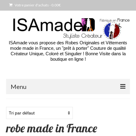
Votre panier d'achats
-
0.00
€
ISAmade vous propose des Robes Originales et Vêtements
mode made in France, un "prêt à porter" Couture de qualité
Créateur Unique, Coloré et Singulier ! Bonne Visite dans la
boutique en ligne !
Menu
Accueil
La Boutique
robe made in France
Blog des créations