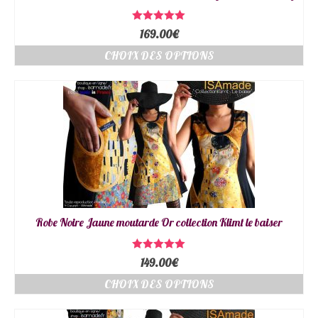
Note
5.00
169.00
€
sur 5
CHOIX DES OPTIONS
Robe Noire Jaune moutarde Or collection Klimt le baiser
Note
5.00
149.00
€
sur 5
CHOIX DES OPTIONS