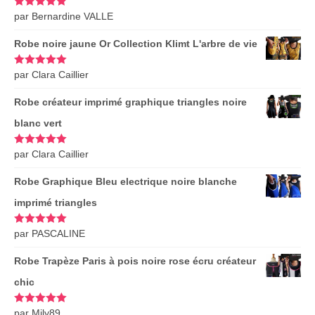
Note
par Bernardine VALLE
5
sur
5
Robe noire jaune Or Collection Klimt L'arbre de vie
Note
par Clara Caillier
5
sur
5
Robe créateur imprimé graphique triangles noire
blanc vert
Note
par Clara Caillier
5
sur
5
Robe Graphique Bleu electrique noire blanche
imprimé triangles
Note
par PASCALINE
5
sur
5
Robe Trapèze Paris à pois noire rose écru créateur
chic
Note
par Mily89
5
sur