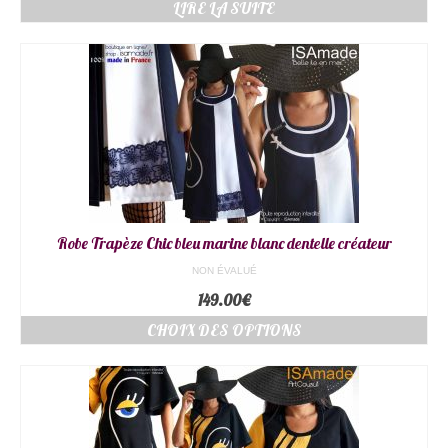
Note
5.00
LIRE LA SUITE
sur 5
Robe Trapèze Chic bleu marine blanc dentelle créateur
NON ÉVALUÉ
149.00
€
CHOIX DES OPTIONS