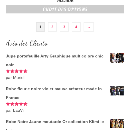
152.00
€
CHOIX DES OPTIONS
1
2
3
4
→
Avis des Clients
Jupe portefeuille Arty Graphique multicolore chic
noir
Note
par Muriel
5
sur
5
Robe fleurie noire violet mauve créateur made in
France
Note
par LauVi
5
sur
5
Robe Noire Jaune moutarde Or collection Klimt le