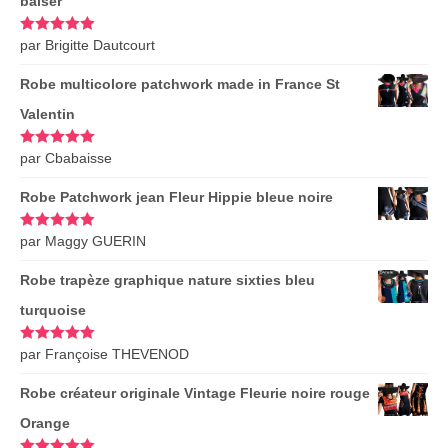
baiser
Note
par Brigitte Dautcourt
5
sur
5
Robe multicolore patchwork made in France St
Valentin
Note
par Cbabaisse
5
sur
5
Robe Patchwork jean Fleur Hippie bleue noire
Note
par Maggy GUERIN
5
sur
5
Robe trapèze graphique nature sixties bleu
turquoise
Note
par Françoise THEVENOD
5
sur
5
Robe créateur originale Vintage Fleurie noire rouge
Orange