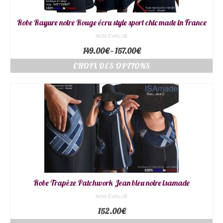
Robe Rayure noire Rouge écru style sport chic made in France
NON ÉVALUÉ
149.00
€
–
157.00
€
CHOIX DES OPTIONS
Robe Trapèze Patchwork Jean bleu noire isamade
NON ÉVALUÉ
152.00
€