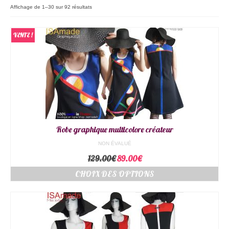
Mon Compte
Affichage de 1–30 sur 92 résultats
Mon Panier
VENTE !
Les dessous d’ISAmade : L’histoire !
Robe graphique multicolore créateur
NON ÉVALUÉ
129.00
€
89.00
€
CHOIX DES OPTIONS