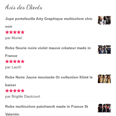
Avis des Clients
Jupe portefeuille Arty Graphique multicolore chic
noir
Note
par Muriel
5
sur
5
Robe fleurie noire violet mauve créateur made in
France
Note
par LauVi
5
sur
5
Robe Noire Jaune moutarde Or collection Klimt le
baiser
Note
par Brigitte Dautcourt
5
sur
5
Robe multicolore patchwork made in France St
Valentin