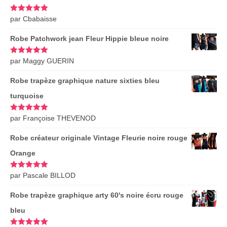
Note
par Cbabaisse
5
sur
5
Robe Patchwork jean Fleur Hippie bleue noire
Note
par Maggy GUERIN
5
sur
5
Robe trapèze graphique nature sixties bleu
turquoise
Note
par Françoise THEVENOD
5
sur
5
Robe créateur originale Vintage Fleurie noire rouge
Orange
Note
par Pascale BILLOD
5
sur
5
Robe trapèze graphique arty 60's noire écru rouge
bleu