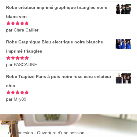
Robe créateur imprimé graphique triangles noire
blanc vert
Note
par Clara Caillier
5
sur
5
Robe Graphique Bleu electrique noire blanche
imprimé triangles
Note
par PASCALINE
5
sur
5
Robe Trapèze Paris à pois noire rose écru créateur
chic
Note
par Mily89
5
sur
5
Connexion - Ouverture d'une session