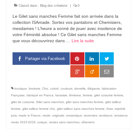
Classé dans :
Blog des créations
|
0
Le Gilet sans manches Femme fait son arrivée dans la
collection ISAmade. Sortez vos pantalons et Chemisiers,
mesdames ! L’heure a sonné de jouer avec insolence de
votre Féminité absolue ! Ce Gilet sans manches Femme
que vous découvrirez dans …
Lire la suite­­
Partager via Facebook
boutique
,
broderie
,
Chic
,
coloré
,
couleurs
,
dentelle
,
élégante
,
fabrication
Française
,
fabriqué en France
,
fantaisie
,
féminine
,
femme
,
gilet costume femme
,
gilet de costume
,
Gilet sans manches
,
gilet sans manches femme
,
gilet tailleur
femme
,
gilet tailleur femme chic
,
gilet tailleur sans manches femme
,
hiver
,
imprimé
pois
,
made in France
,
mode
,
originale
,
romantique
,
seventies
,
tendance
,
tendance
mode 2015-2016
,
unique
,
vestes sans manches
,
vêtement