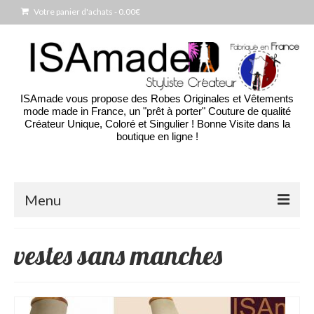
Votre panier d'achats
-
0.00
€
ISAmade vous propose des Robes Originales et Vêtements
mode made in France, un "prêt à porter" Couture de qualité
Créateur Unique, Coloré et Singulier ! Bonne Visite dans la
boutique en ligne !
Menu
Accueil
vestes sans manches
La Boutique
Blog des créations