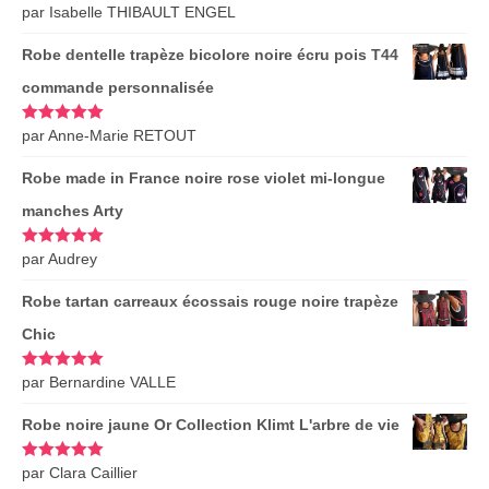
Note
par Isabelle THIBAULT ENGEL
5
sur
5
Robe dentelle trapèze bicolore noire écru pois T44
commande personnalisée
Note
par Anne-Marie RETOUT
5
sur
5
Robe made in France noire rose violet mi-longue
manches Arty
Note
par Audrey
5
sur
5
Robe tartan carreaux écossais rouge noire trapèze
Chic
Note
par Bernardine VALLE
5
sur
5
Robe noire jaune Or Collection Klimt L'arbre de vie
Note
par Clara Caillier
5
sur
5